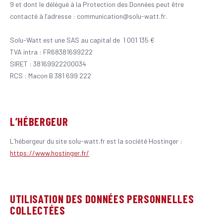
9 et dont le délégué à la Protection des Données peut être
contacté à l’adresse : communication@solu-watt.fr.
Solu-Watt est une SAS au capital de 1 001 135 €
TVA intra : FR68381699222
SIRET : 38169922200034
RCS : Macon B 381 699 222
L’HÉBERGEUR
L’hébergeur du site solu-watt.fr est la société Hostinger :
https://www.hostinger.fr/
UTILISATION DES DONNÉES PERSONNELLES
COLLECTÉES