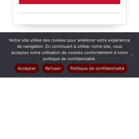
Notre site utilise des cookies pour améliorer votre expérience
de navigation. En continuant à utiliser notre site, vous
FICHES TECHNIQUES
acceptez notre utilisation de cookies conformément à notre
0
politique de confidentialité.
Téléchargez la fiche technique et accédez à l’ensemble
des caractéristiques, dimensions et spécifications du
Accepter
Refuser
Politique de confidentialité
produit
Télécharger la fiche technique
Coffret de distribution métallique
Gamme PIMETA